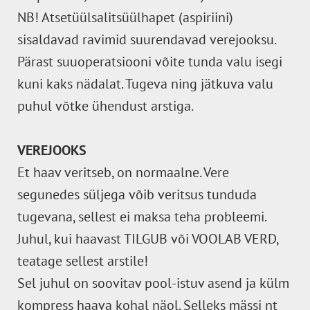
NB! Atsetüülsalitsüülhapet (aspiriini)
sisaldavad ravimid suurendavad verejooksu.
Pärast suuoperatsiooni võite tunda valu isegi
kuni kaks nädalat. Tugeva ning jätkuva valu
puhul võtke ühendust arstiga.
VEREJOOKS
Et haav veritseb, on normaalne. Vere
segunedes süljega võib veritsus tunduda
tugevana, sellest ei maksa teha probleemi.
Juhul, kui haavast TILGUB või VOOLAB VERD,
teatage sellest arstile!
Sel juhul on soovitav pool-istuv asend ja külm
kompress haava kohal näol. Selleks mässi nt