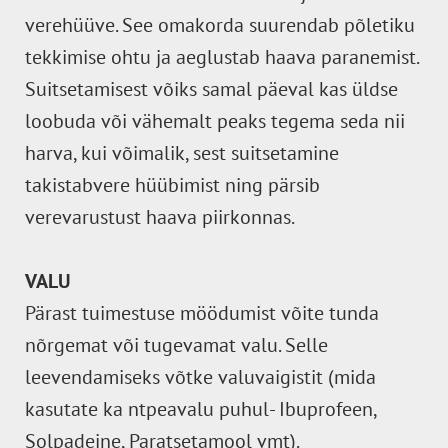
verehüüve. See omakorda suurendab põletiku
tekkimise ohtu ja aeglustab haava paranemist.
Suitsetamisest võiks samal päeval kas üldse
loobuda või vähemalt peaks tegema seda nii
harva, kui võimalik, sest suitsetamine
takistabvere hüübimist ning pärsib
verevarustust haava piirkonnas.
VALU
Pärast tuimestuse möödumist võite tunda
nõrgemat või tugevamat valu. Selle
leevendamiseks võtke valuvaigistit (mida
kasutate ka ntpeavalu puhul- Ibuprofeen,
Solpadeine, Paratsetamool vmt).