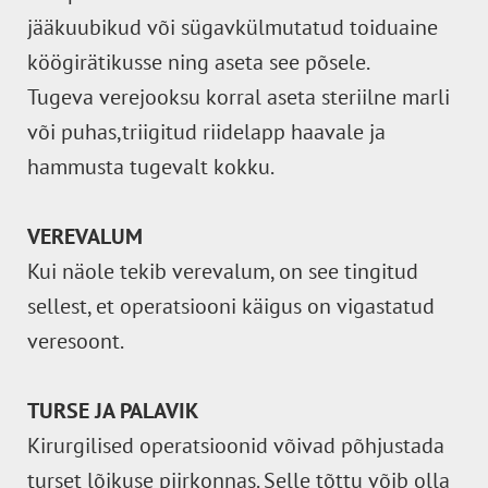
jääkuubikud või sügavkülmutatud toiduaine
köögirätikusse ning aseta see põsele.
Tugeva verejooksu korral aseta steriilne marli
või puhas,triigitud riidelapp haavale ja
hammusta tugevalt kokku.
VEREVALUM
Kui näole tekib verevalum, on see tingitud
sellest, et operatsiooni käigus on vigastatud
veresoont.
TURSE JA PALAVIK
Kirurgilised operatsioonid võivad põhjustada
turset lõikuse piirkonnas. Selle tõttu võib olla