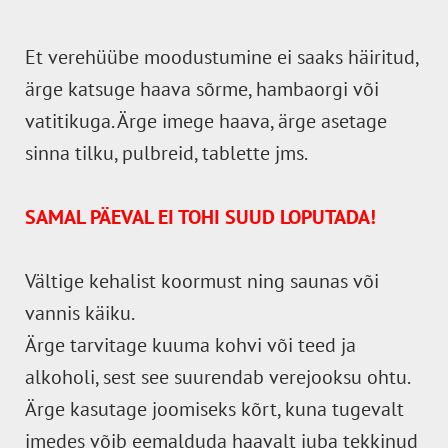
Et verehüübe moodustumine ei saaks häiritud,
ärge katsuge haava sõrme, hambaorgi või
vatitikuga. Ärge imege haava, ärge asetage
sinna tilku, pulbreid, tablette jms.
SAMAL PÄEVAL EI TOHI SUUD LOPUTADA!
Vältige kehalist koormust ning saunas või
vannis käiku.
Ärge tarvitage kuuma kohvi või teed ja
alkoholi, sest see suurendab verejooksu ohtu.
Ärge kasutage joomiseks kõrt, kuna tugevalt
imedes võib eemalduda haavalt juba tekkinud