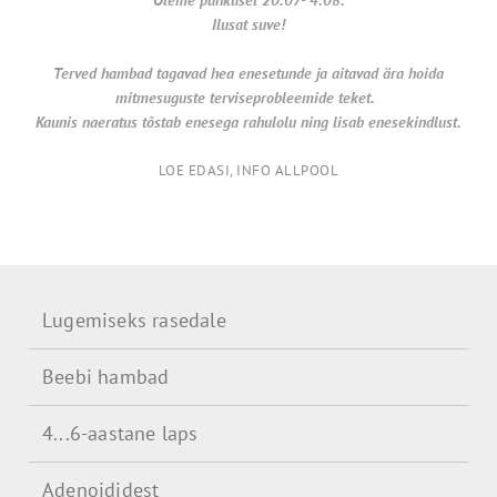
Ilusat suve!
Terved hambad tagavad hea enesetunde ja aitavad ära hoida
mitmesuguste terviseprobleemide teket.
Kaunis naeratus tõstab enesega rahulolu ning lisab enesekindlust.
LOE EDASI, INFO ALLPOOL
Lugemiseks rasedale
Beebi hambad
4...6-aastane laps
Adenoididest