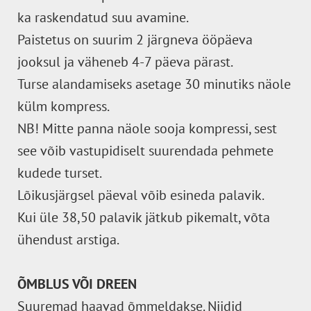
ka raskendatud suu avamine.
Paistetus on suurim 2 järgneva ööpäeva
jooksul ja väheneb 4-7 päeva pärast.
Turse alandamiseks asetage 30 minutiks näole
külm kompress.
NB! Mitte panna näole sooja kompressi, sest
see võib vastupidiselt suurendada pehmete
kudede turset.
Lõikusjärgsel päeval võib esineda palavik.
Kui üle 38,50 palavik jätkub pikemalt, võta
ühendust arstiga.
ÕMBLUS VÕI DREEN
Suuremad haavad õmmeldakse. Niidid