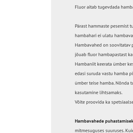
Fluor aitab tugevdada hamb
Pärast hammaste pesemist t
hambahari ei ulatu hambava
Hambavahed on soovitatav p
jõuab fluor hambapastast k
Hambaniit keerata ümber kesk
edasi suruda vastu hamba pi
ümber teise hamba. Nõnda tu
kasutamine lihtsamaks.
Võite proovida ka spetsiaals
Hambavahede puhastamiseks 
mitmesuguses suuruses. Kui