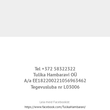
Tel
+372 58322322
Tulika Hambaravi OÜ
A/a
EE182200221056963462
Tegevusluba nr L03006
Leia meid Facebookist:
https://www.facebook.com/TulikaHambaravi/