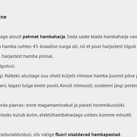
ine
age ainult
pehmet hambaharja
. Seda saate teada hambaharja varr
hamba suhtes 45-kraadise nurga all, nii et pool harjastest liigu
 harjastest hamba pinnal.
igutusi.
. Näiteks alustage suu ühelt küljelt viimase hamba juurest põse p
ni, tagasi tulge keele poolt. Ainult niimoodi, süsteemi järgi pestes
orda päevas: enne magamaminekut ja pärast hommikusööki.
iseks kulub kolm, elektrihambaharjaga umbes kümme minutit.
astunäidustusi, siis valige
fluori sisaldavad hambapastad
.