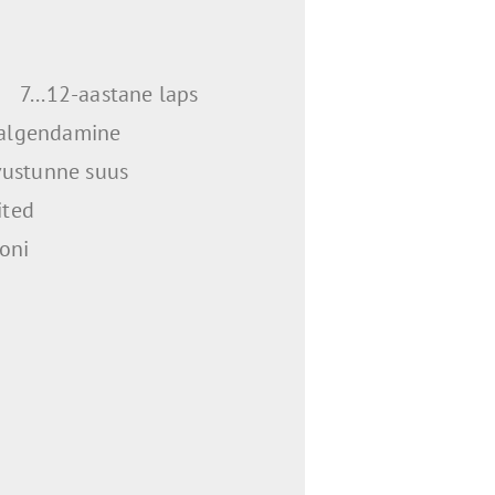
7...12-aastane laps
algendamine
vustunne suus
ited
oni