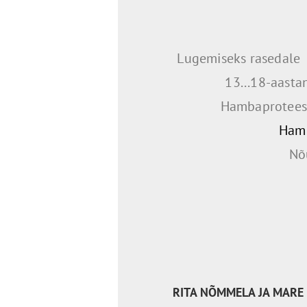
Lugemiseks rasedale
13...18-aasta
Hambaproteesi
Hamm
Nõ
RITA NÕMMELA JA MARE 