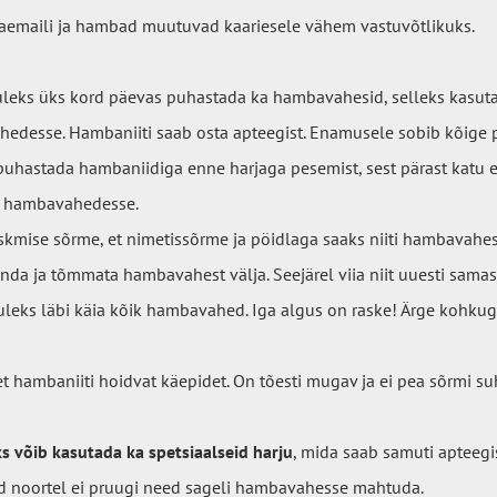
aemaili ja hambad muutuvad kaariesele vähem vastuvõtlikuks.
uleks üks kord päevas puhastada ka hambavahesid, selleks kasu
hedesse. Hambaniiti saab osta apteegist. Enamusele sobib kõige
uhastada hambaniidiga enne harjaga pesemist, sest pärast kat
a hambavahedesse.
mise sõrme, et nimetissõrme ja pöidlaga saaks niiti hambavahes j
nda ja tõmmata hambavahest välja. Seejärel viia niit uuesti sam
leks läbi käia kõik hambavahed. Iga algus on raske! Ärge kohkuge
et hambaniiti hoidvat käepidet. On tõesti mugav ja ei pea sõrmi s
võib kasutada ka spetsiaalseid harju
, mida saab samuti apteegi
d noortel ei pruugi need sageli hambavahesse mahtuda.