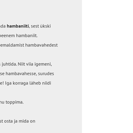
tada
hambaniiti
, sest ükski
 peenem hambaniit.
u eemaldamist hambavahedest
uhtida. Niit viia igemeni,
asse hambavahesse, surudes
! Iga korraga läheb niidi
uhu toppima.
st osta ja mida on