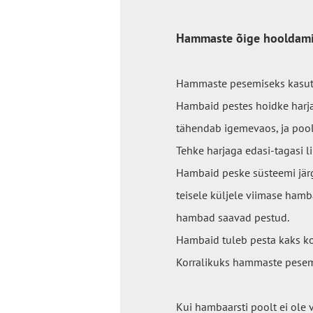
Hammaste õige hooldam
Hammaste pesemiseks kasut
Hambaid pestes hoidke harja 
tähendab igemevaos, ja pool
Tehke harjaga edasi-tagasi li
Hambaid peske süsteemi järgi
teisele küljele viimase hamba
hambad saavad pestud.
Hambaid tuleb pesta kaks k
Korralikuks hammaste pesem
Kui hambaarsti poolt ei ole v