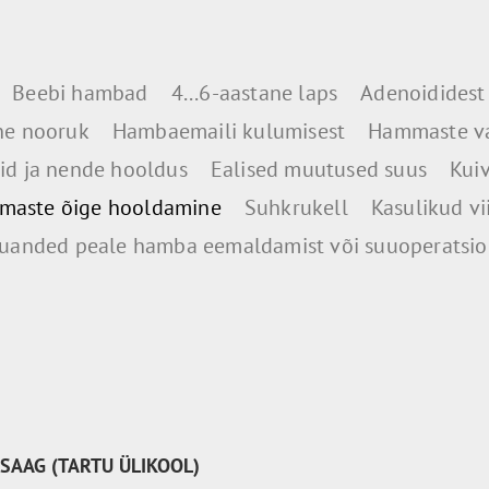
Beebi hambad
4...6-aastane laps
Adenoididest
ne nooruk
Hambaemaili kulumisest
Hammaste v
d ja nende hooldus
Ealised muutused suus
Kui
aste õige hooldamine
Suhkrukell
Kasulikud vi
uanded peale hamba eemaldamist või suuoperatsio
SAAG (TARTU ÜLIKOOL)