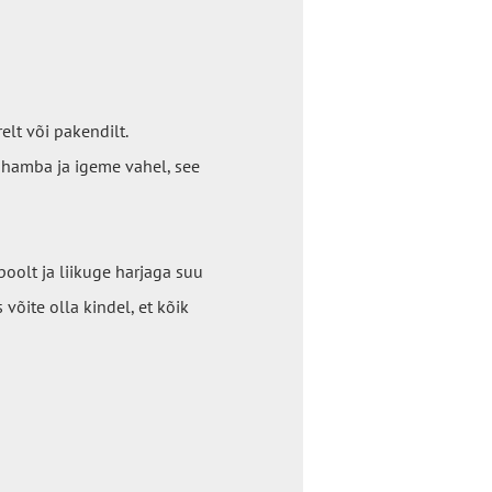
elt või pakendilt.
b hamba ja igeme vahel, see
oolt ja liikuge harjaga suu
 võite olla kindel, et kõik