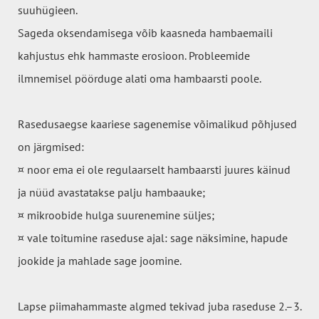
suuhügieen.
Sageda oksendamisega võib kaasneda hambaemaili
kahjustus ehk hammaste erosioon. Probleemide
ilmnemisel pöörduge alati oma hambaarsti poole.
Rasedusaegse kaariese sagenemise võimalikud põhjused
on järgmised:
¤ noor ema ei ole regulaarselt hambaarsti juures käinud
ja nüüd avastatakse palju hambaauke;
¤ mikroobide hulga suurenemine süljes;
¤ vale toitumine raseduse ajal: sage näksimine, hapude
jookide ja mahlade sage joomine.
Lapse piimahammaste algmed tekivad juba raseduse 2.–3.