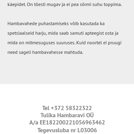
.
käepidet. On tõesti mugav ja ei pea sõrmi suhu toppima
Hambavahede puhastamiseks võib kasutada ka
spetsiaalseid harju, mida saab samuti apteegist osta ja
mida on mitmesuguses suuruses. Kuid noortel ei pruugi
need sageli hambavahesse mahtuda.
Tel
+372 58322322
Tulika Hambaravi OÜ
A/a
EE182200221056963462
Tegevusluba nr L03006