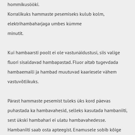
hommikusööki.
Korralikuks hammaste pesemiseks kulub kolm,
elektrihambaharjaga umbes kümme
minutit.
Kui hambaarsti poolt ei ole vastunäidustusi, siis valige
fluori sisaldavad hambapastad. Fluor aitab tugevdada
hambaemaili ja hambad muutuvad kaariesele vähem
vastuvõtlikuks.
Pärast hammaste pesemist tuleks üks kord päevas
puhastada ka hambavahesid,
selleks kasutada hambaniiti,
sest ükski hambahari ei ulatu hambavahedesse.
Hambaniiti saab osta apteegist. Enamusele sobib kõige