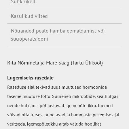
Suhkrukell
Kasulikud viited
Nõuanded peale hamba eemaldamist või
suuoperatsiooni
Rita Nõmmela ja Mare Saag (Tartu Ülikool)
Lugemiseks rasedale
Raseduse ajal tekivad suus muutused hormoonide
taseme muutuse tõttu.
Suureneb mikroobide, sealhulgas
nende hulk, mis põhjustavad igemepõletikku. Igemed
võivad olla turses, punetavad ja hammaste pesemise ajal
veritseda. Igemepõletikku aitab vältida hoolikas