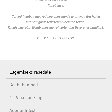
Ilusat suve!
Terved hambad tagavad hea enesetunde ja aitavad ära hoida
mitmesuguste terviseprobleemide teket.
Kaunis naeratus tõstab enesega rahulolu ning lisab enesekindlust.
LOE EDASI, INFO ALLPOOL
Lugemiseks rasedale
Beebi hambad
4...6-aastane laps
Adenoididest