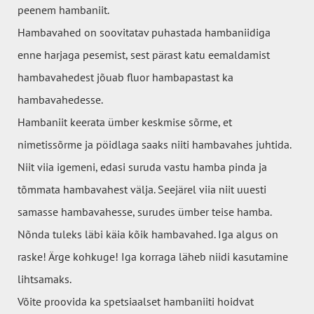
peenem hambaniit.
Hambavahed on soovitatav puhastada hambaniidiga
enne harjaga pesemist, sest pärast katu eemaldamist
hambavahedest jõuab fluor hambapastast ka
hambavahedesse.
Hambaniit keerata ümber keskmise sõrme, et
nimetissõrme ja pöidlaga saaks niiti hambavahes juhtida.
Niit viia igemeni, edasi suruda vastu hamba pinda ja
tõmmata hambavahest välja. Seejärel viia niit uuesti
samasse hambavahesse, surudes ümber teise hamba.
Nõnda tuleks läbi käia kõik hambavahed. Iga algus on
raske! Ärge kohkuge! Iga korraga läheb niidi kasutamine
lihtsamaks.
Võite proovida ka spetsiaalset hambaniiti hoidvat