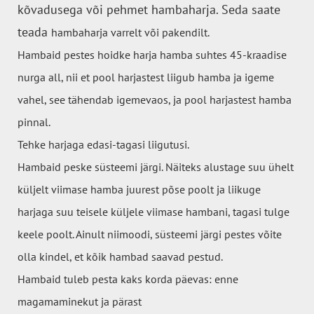
kõvadusega või pehmet hambaharja. Seda saate
teada
hambaharja varrelt või pakendilt.
Hambaid pestes hoidke harja hamba suhtes 45-kraadise
nurga all, nii et pool harjastest liigub hamba ja igeme
vahel, see tähendab igemevaos, ja pool harjastest hamba
pinnal.
Tehke harjaga edasi-tagasi liigutusi.
Hambaid peske süsteemi järgi. Näiteks alustage suu ühelt
küljelt viimase hamba juurest põse poolt ja liikuge
harjaga suu teisele küljele viimase hambani, tagasi tulge
keele poolt. Ainult niimoodi, süsteemi järgi pestes võite
olla kindel, et kõik hambad saavad pestud.
Hambaid tuleb pesta kaks korda päevas: enne
magamaminekut ja pärast