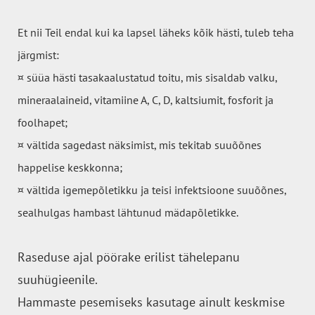
Et nii Teil endal kui ka lapsel läheks kõik hästi, tuleb teha
järgmist:
¤ süüa hästi tasakaalustatud toitu, mis sisaldab valku,
mineraalaineid, vitamiine A, C, D, kaltsiumit, fosforit ja
foolhapet;
¤ vältida sagedast näksimist, mis tekitab suuõõnes
happelise keskkonna;
¤ vältida igemepõletikku ja teisi infektsioone suuõõnes,
sealhulgas hambast lähtunud mädapõletikke.
Raseduse ajal pöörake erilist tähelepanu
suuhügieenile.
Hammaste pesemiseks kasutage ainult keskmise