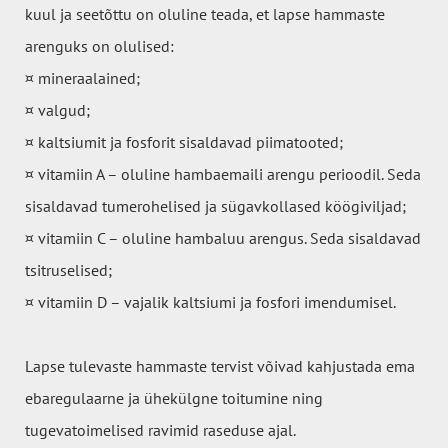
kuul ja seetõttu on oluline teada, et lapse hammaste
arenguks on olulised:
¤ mineraalained;
¤ valgud;
¤ kaltsiumit ja fosforit sisaldavad piimatooted;
¤ vitamiin A – oluline hambaemaili arengu perioodil. Seda
sisaldavad tumerohelised ja sügavkollased köögiviljad;
¤ vitamiin C – oluline hambaluu arengus. Seda sisaldavad
tsitruselised;
¤ vitamiin D – vajalik kaltsiumi ja fosfori imendumisel.
Lapse tulevaste hammaste tervist võivad kahjustada ema
ebaregulaarne ja ühekülgne toitumine ning
tugevatoimelised ravimid raseduse ajal.