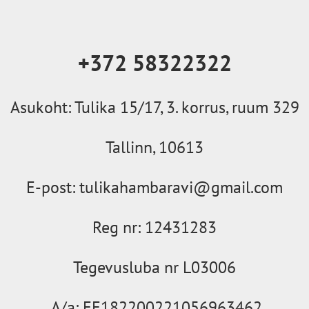
+372 58322322
Asukoht: Tulika 15/17, 3. korrus, ruum 329
Tallinn, 10613
E-post:
tulikahambaravi@gmail.com
Reg nr:
12431283
Tegevusluba nr L03006
A/a: EE182200221056963462