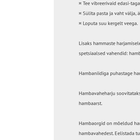
¤ Tee vibreerivaid edasi-tagas
¤ Sülita pasta ja vaht välja, ä
¤ Loputa suu kergelt veega.
Lisaks hammaste harjamisele
spetsiaalsed vahendid: ham
Hambaniidiga puhastage ham
Hambavaheharju soovitatakse
hambaarst.
Hambaorgid on mõeldud ham
hambavahedest. Eelistada t