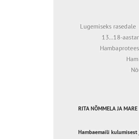
Lugemiseks rasedale
13...18-aasta
Hambaproteesi
Hamm
Nõ
RITA NÕMMELA JA MARE 
Hambaemaili kulumisest j