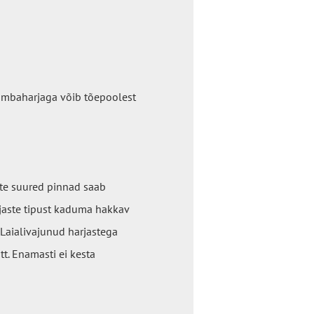
ambaharjaga võib tõepoolest
te suured pinnad saab
arjaste tipust kaduma hakkav
 Laialivajunud harjastega
t. Enamasti ei kesta