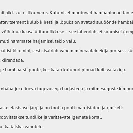
ii piki- kui ristikumerus. Kulumisel muutuvad hambapinnad lame
attev tsement kulub kiiresti ja lõpuks on avatud suuõõnde hambal
 võib tuua kaasa ülitundlikkuse – see tähendab, et söömisel (tem
amuti hammaste harjamisel tekib valu.
ailist kiiremini, sest sisaldab vähem mineraalaineidja protsess s
 kiirendada.
e hambaarsti poole, kes katab kulunud pinnad kaitsva lakiga.
ambaharju: erineva tugevusega harjastega ja mitmesuguste kimpu
ste elastsuse järgi ja on tootja poolt märgistatud järgmiselt:
soovitatakse tundlike ja veritsevate igemete korral.
kui ka täiskasvanutele.