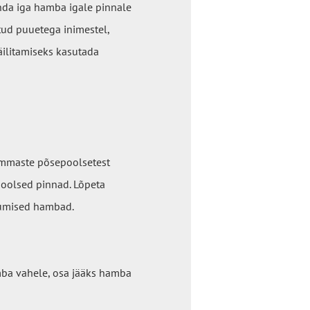
nda iga hamba igale pinnale
tud puuetega inimestel,
säilitamiseks kasutada
ammaste põsepoolsetest
poolsed pinnad. Lõpeta
lumised hambad.
amba vahele, osa jääks hamba