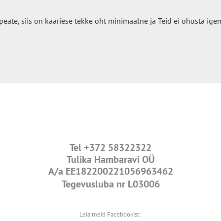
 peate, siis on kaariese tekke oht minimaalne ja Teid ei ohusta ig
Tel
+372 58322322
Tulika Hambaravi OÜ
A/a
EE182200221056963462
Tegevusluba nr L03006
Leia meid Facebookist: