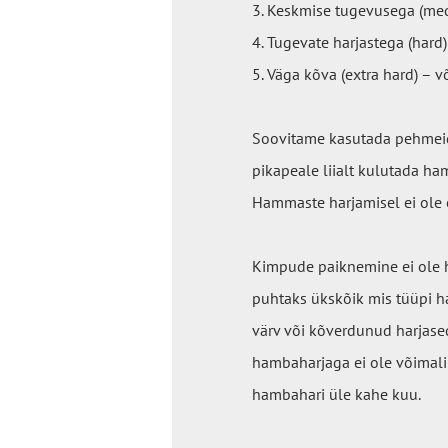
3. Keskmise tugevusega (med
4. Tugevate harjastega (hard
5. Väga kõva (extra hard) – 
Soovitame kasutada pehmeid
pikapeale liialt kulutada ham
Hammaste harjamisel ei ole o
Kimpude paiknemine ei ole 
puhtaks ükskõik mis tüüpi ha
värv või kõverdunud harjased
hambaharjaga ei ole võimali
hambahari üle kahe kuu.