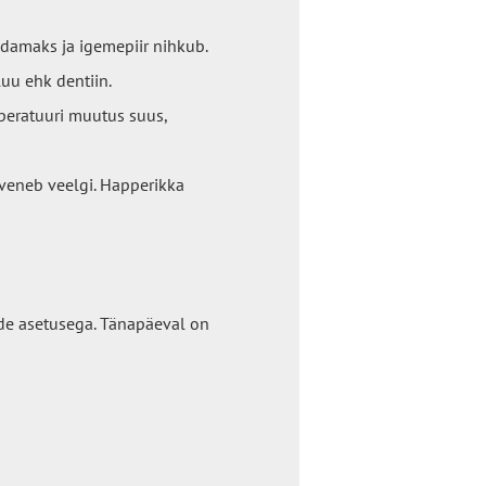
damaks ja igemepiir nihkub.
uu ehk dentiin.
peratuuri muutus suus,
üveneb veelgi. Happerikka
de asetusega. Tänapäeval on