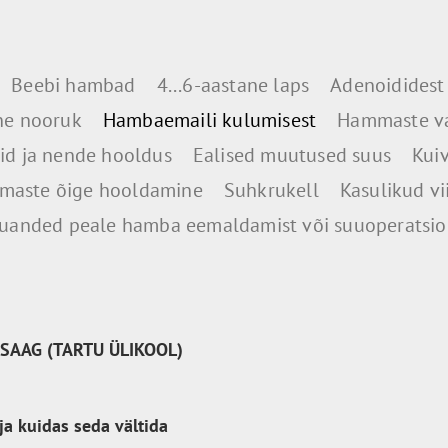
Beebi hambad
4...6-aastane laps
Adenoididest
ne nooruk
Hambaemaili kulumisest
Hammaste v
d ja nende hooldus
Ealised muutused suus
Kui
aste õige hooldamine
Suhkrukell
Kasulikud vi
uanded peale hamba eemaldamist või suuoperatsio
SAAG (TARTU ÜLIKOOL)
a kuidas seda vältida