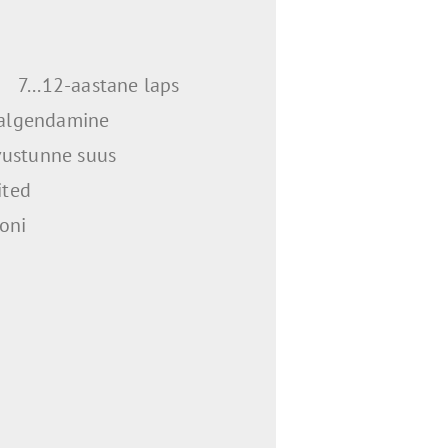
7...12-aastane laps
algendamine
vustunne suus
ited
oni