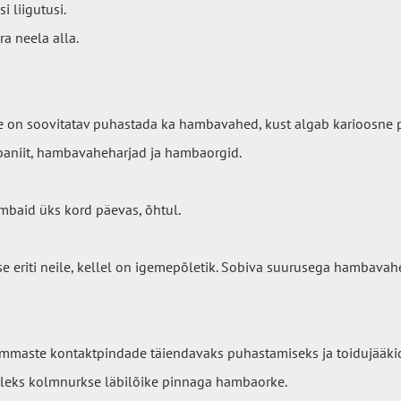
i liigutusi.
ra neela alla.
 on soovitatav puhastada ka hambavahed, kust algab karioosne p
baniit, hambavaheharjad ja hambaorgid.
baid üks kord päevas, õhtul.
 eriti neile, kellel on igemepõletik. Sobiva suurusega hambavahe
maste kontaktpindade täiendavaks puhastamiseks ja toidujääk
uleks kolmnurkse läbilõike pinnaga hambaorke.