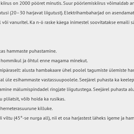
kiirus on 2000 pööret minutis. Suur pöörlemiskiirus võimaldab a
gutusi (20–30 harjavat liigutust). Elektrihambaharjad on asendama
l või vanuritel. Ka n-ö raske käega inimestel soovitatakse emaili 
likas hammaste puhastamine.
 hommikul ja õhtul enne magama minekut.
mipäraselt: alusta hambakaare ühel poolel tagumiste ülemiste h
al üle esihammaste vastassuupoolele. Seejärel puhasta ka keele
mine mälumispindadel ringjate liigutustega. Seejärel puhasta a
pliiatsit, võib hoida ka rusikas.
herneterasuurune killuke.
 viltu (45°-se nurga all), nii et osa harjastest läheks igeme ja h