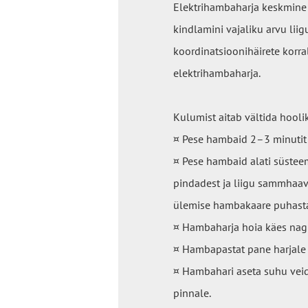
Elektrihambaharja keskmine 
kindlamini vajaliku arvu lii
koordinatsioonihäirete korra
elektrihambaharja.
Kulumist aitab vältida hoo
¤ Pese hambaid 2–3 minutit
¤ Pese hambaid alati süstee
pindadest ja liigu sammhaav
ülemise hambakaare puhasta
¤ Hambaharja hoia käes nagu 
¤ Hambapastat pane harjale 
¤ Hambahari aseta suhu veidi
pinnale.