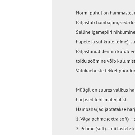
Normi puhul on hammastel n
Paljastub hambajuur, seda k
Selline igemepiiri nihkumine
hapete ja suhkrute toime), s
Paljastunud dentiin kulub em
toidu söömine võib kulumist
Valukaebuste tekkel pöördug
Müügil on suures valikus h
harjased tehismaterjalist.
Hambaharjad jaotatakse harja
1. Väga pehme (extra soft) – 
2. Pehme (soft) – nii lastele 