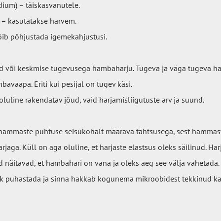
ium) – täiskasvanutele.
) – kasutatakse harvem.
võib põhjustada igemekahjustusi.
 või keskmise tugevusega hambaharju. Tugeva ja väga tugeva h
bavaapa. Eriti kui pesijal on tugev käsi.
luline rakendatav jõud, vaid harjamisliigutuste arv ja suund.
hammaste puhtuse seisukohalt määrava tähtsusega, sest hammas
rjaga. Küll on aga oluline, et harjaste elastsus oleks säilinud. H
 näitavad, et hambahari on vana ja oleks aeg see välja vahetada.
k puhastada ja sinna hakkab kogunema mikroobidest tekkinud kat