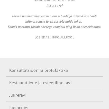
Ilusat suve!
Terved hambad tagavad hea enesetunde ja aitavad ära hoida
mitmesuguste terviseprobleemide teket.
Kaunis naeratus tõstab enesega rahulolu ning lisab enesekindlust.
LOE EDASI, INFO ALLPOOL
Konsultatsioon ja profülaktika
Restauratiivne ja esteetiline ravi
Juureravi
Igemeravi