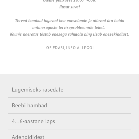
Ilusat suve!
Terved hambad tagavad hea enesetunde ja aitavad ära hoida
mitmesuguste terviseprobleemide teket.
Kaunis naeratus tõstab enesega rahulolu ning lisab enesekindlust.
LOE EDASI, INFO ALLPOOL
Lugemiseks rasedale
Beebi hambad
4...6-aastane laps
Adenoididest