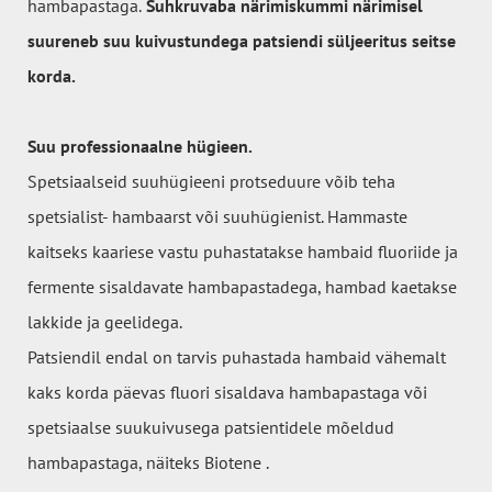
hambapastaga.
Suhkruvaba närimiskummi närimisel
suureneb suu kuivustundega patsiendi süljeeritus seitse
korda.
Suu professionaalne hügieen.
Spetsiaalseid suuhügieeni protseduure võib teha
spetsialist- hambaarst või suuhügienist. Hammaste
kaitseks kaariese vastu puhastatakse hambaid fluoriide ja
fermente sisaldavate hambapastadega, hambad kaetakse
lakkide ja geelidega.
Patsiendil endal on tarvis puhastada hambaid vähemalt
kaks korda päevas fluori sisaldava hambapastaga või
spetsiaalse suukuivusega patsientidele mõeldud
hambapastaga, näiteks Biotene .