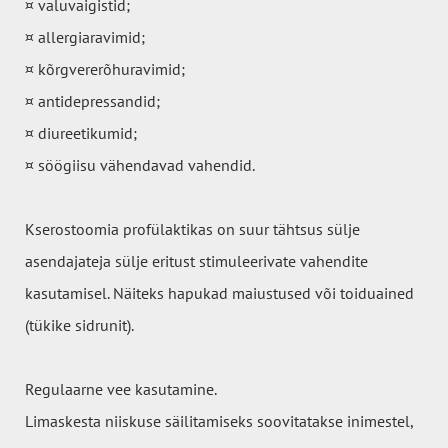
¤ valuvaigistid;
¤ allergiaravimid;
¤ kõrgvererõhuravimid;
¤ antidepressandid;
¤ diureetikumid;
¤ söögiisu vähendavad vahendid.
Kserostoomia profülaktikas on suur tähtsus sülje
asendajateja sülje eritust stimuleerivate vahendite
kasutamisel. Näiteks hapukad maiustused või toiduained
(tükike sidrunit).
Regulaarne vee kasutamine.
Limaskesta niiskuse säilitamiseks soovitatakse inimestel,