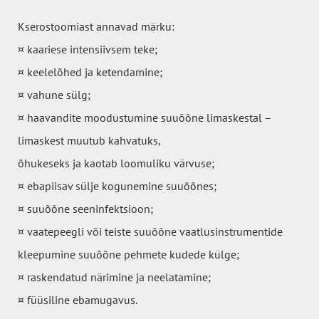
Kserostoomiast annavad märku:
¤ kaariese intensiivsem teke;
¤ keelelõhed ja ketendamine;
¤ vahune sülg;
¤ haavandite moodustumine suuõõne limaskestal –
limaskest muutub kahvatuks,
õhukeseks ja kaotab loomuliku värvuse;
¤ ebapiisav sülje kogunemine suuõõnes;
¤ suuõõne seeninfektsioon;
¤ vaatepeegli või teiste suuõõne vaatlusinstrumentide
kleepumine suuõõne pehmete kudede külge;
¤ raskendatud närimine ja neelatamine;
¤ füüsiline ebamugavus.