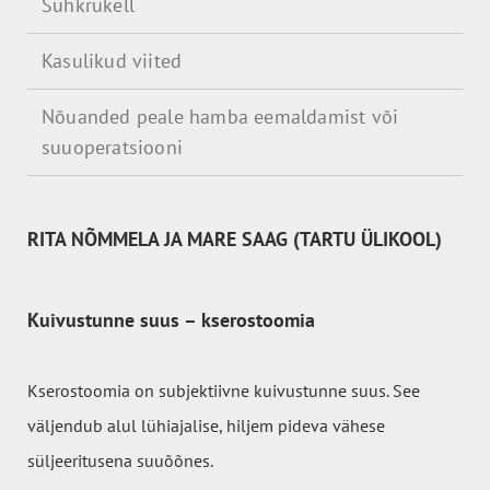
Suhkrukell
Kasulikud viited
Nõuanded peale hamba eemaldamist või
suuoperatsiooni
RITA NÕMMELA JA MARE SAAG (TARTU ÜLIKOOL)
Kuivustunne suus – kserostoomia
Kserostoomia on subjektiivne kuivustunne suus. See
väljendub alul lühiajalise, hiljem pideva vähese
süljeeritusena suuõõnes.