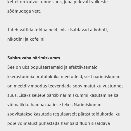
kellel on kuivustunne suus, juua pidevalt väikeste
sõõmudega vett.
Tuleb vältida toiduaineid, mis sisaldavad alkoholi,
nikotiini ja kofeiini.
Suhkruvaba närimiskumm.
See on üks populaarsemaid ja efektiivsemaid
kserostoomia profülaktika meetodeid, sest närimiskumm
on meeldiv moodus leevendada soovimatut kuivustunnet
suus. Lisaks sellele pärsib närimiskummi kasutamine ka
võimalikku hambakaariese teket. Närimiskummi
soovitatakse kasutada regulaarselt pärast toidukorda, kui
pole võimalust puhastada hambaid fluori sisaldava