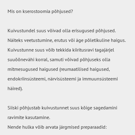
Mis on kserostoomia põhjused?
Kuivustundel suus võivad olla erisugused põhjused.
Näiteks veetustumine, erutus või äge põletikuline haigus.
Kuivustunne suus võib tekkida kiiritusravi tagajärjel
suuõõnevähi korral, samuti võivad põhjuseks olla
mitmesugused haigused (reumaatilised haigused,
endokriinsüsteemi, närvisüsteemi ja immuunsüsteemi
häired).
Siiski põhjustab kuivustunnet suus kõige sagedamini
ravimite kasutamine.
Nende hulka võib arvata järgmised preparaadid: