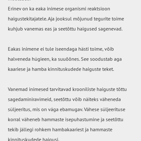
Erinev on ka eaka inimese organismi reaktsioon
haigustekitajatele. Aja jooksul mõjunud tegurite toime
kuhjub vanemas eas ja seetõttu haigused sagenevad.
Eakas inimene ei tule iseendaga hästi toime, võib
halveneda hügieen, ka suuõõnes. See soodustab aga
kaariese ja hamba kinnituskudede haiguste teket.
Vanemad inimesed tarvitavad krooniliste haiguste tõttu
sagedaminiravimeid, seetõttu võib näiteks väheneda
süljeeritus, mis on väga ebamugav. Vähese süljeerituse
korral väheneb hammaste isepuhastumine ja seetõttu
tekib jällegi rohkem hambakaariest ja hammaste
kinnituskudede haigusi.