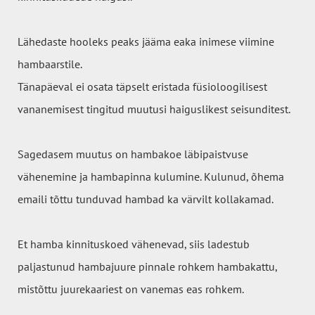
Lähedaste hooleks peaks jääma eaka inimese viimine
hambaarstile.
Tänapäeval ei osata täpselt eristada füsioloogilisest
vananemisest tingitud muutusi haiguslikest seisunditest.
Sagedasem muutus on hambakoe läbipaistvuse
vähenemine ja hambapinna kulumine. Kulunud, õhema
emaili tõttu tunduvad hambad ka värvilt kollakamad.
Et hamba kinnituskoed vähenevad, siis ladestub
paljastunud hambajuure pinnale rohkem hambakattu,
mistõttu juurekaariest on vanemas eas rohkem.