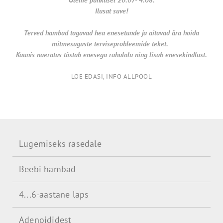
Ilusat suve!
Terved hambad tagavad hea enesetunde ja aitavad ära hoida
mitmesuguste terviseprobleemide teket.
Kaunis naeratus tõstab enesega rahulolu ning lisab enesekindlust.
LOE EDASI, INFO ALLPOOL
Lugemiseks rasedale
Beebi hambad
4...6-aastane laps
Adenoididest