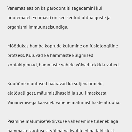
Vanemas eas on ka parodontiiti sagedamini kui
noorematel. Enamasti on see seotud üldhaiguste ja
organismi immuunseisundiga.
Mõõdukas hamba köprude kulumine on füsioloogiline
protsess. Kuluvad ka hammaste külgmised
kontaktpinnad, hammaste vahele võivad tekkida vahed.
Suuõõne muutused haaravad ka süljenäärmeid,
alalõualiigest, mälumislihaseid ja suu limaskesta.
Vananemisega kaasneb vähene mälumislihaste atroofia.
Peamine mälumisefektiivsuse vähenemine tuleneb aga
hammaste kaotusest või halva kvaliteediga täidistest.