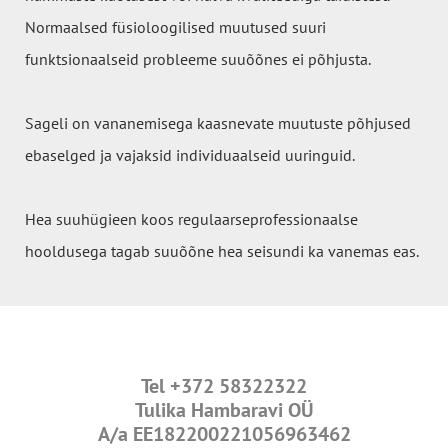
Normaalsed füsioloogilised muutused suuri
funktsionaalseid probleeme suuõõnes ei põhjusta.
Sageli on vananemisega kaasnevate muutuste põhjused
ebaselged ja vajaksid individuaalseid uuringuid.
Hea suuhügieen koos regulaarseprofessionaalse
hooldusega tagab suuõõne hea seisundi ka vanemas eas.
Tel
+372 58322322
Tulika Hambaravi OÜ
A/a
EE182200221056963462