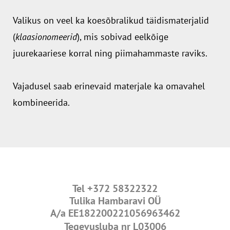
Valikus on veel ka koesõbralikud täidismaterjalid
(
klaasionomeerid
), mis sobivad eelkõige
juurekaariese korral ning piimahammaste raviks.
Vajadusel saab erinevaid materjale ka omavahel
kombineerida.
Tel
+372 58322322
Tulika Hambaravi OÜ
A/a
EE182200221056963462
Tegevusluba nr L03006