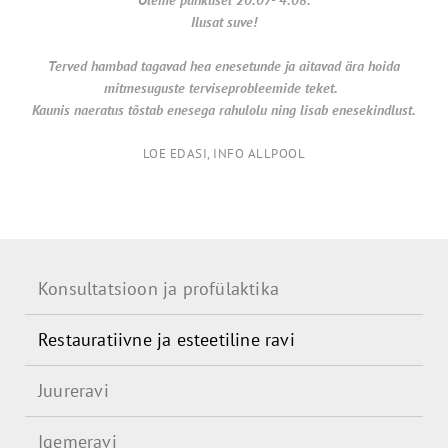
Ilusat suve!
Terved hambad tagavad hea enesetunde ja aitavad ära hoida
mitmesuguste terviseprobleemide teket.
Kaunis naeratus tõstab enesega rahulolu ning lisab enesekindlust.
LOE EDASI, INFO ALLPOOL
Konsultatsioon ja profülaktika
Restauratiivne ja esteetiline ravi
Juureravi
Igemeravi