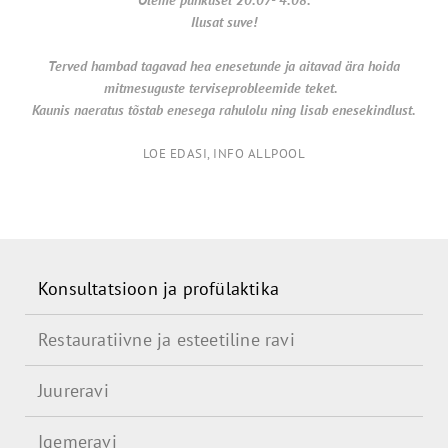
Ilusat suve!
Terved hambad tagavad hea enesetunde ja aitavad ära hoida
mitmesuguste terviseprobleemide teket.
Kaunis naeratus tõstab enesega rahulolu ning lisab enesekindlust.
LOE EDASI, INFO ALLPOOL
Konsultatsioon ja profülaktika
Restauratiivne ja esteetiline ravi
Juureravi
Igemeravi