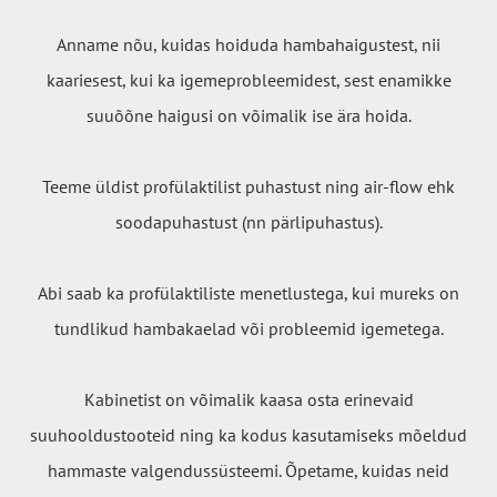
Anname nõu, kuidas hoiduda hambahaigustest, nii
kaariesest, kui ka igemeprobleemidest, sest enamikke
suuõõne haigusi on võimalik ise ära hoida.
Teeme üldist profülaktilist puhastust ning air-flow ehk
soodapuhastust (nn pärlipuhastus).
Abi saab ka profülaktiliste menetlustega, kui mureks on
tundlikud hambakaelad või probleemid igemetega.
Kabinetist on võimalik kaasa osta erinevaid
suuhooldustooteid ning ka kodus kasutamiseks mõeldud
hammaste valgendussüsteemi. Õpetame, kuidas neid