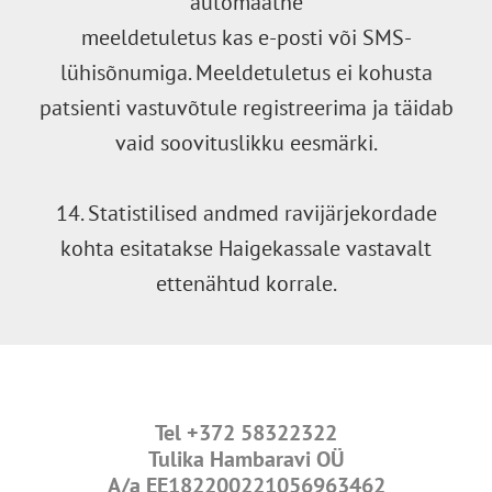
automaatne
meeldetuletus kas e-posti või SMS-
lühisõnumiga. Meeldetuletus ei kohusta
patsienti vastuvõtule registreerima ja täidab
vaid soovituslikku eesmärki.
14. Statistilised andmed ravijärjekordade
kohta esitatakse Haigekassale vastavalt
ettenähtud korrale.
Tel
+372 58322322
Tulika Hambaravi OÜ
A/a
EE182200221056963462