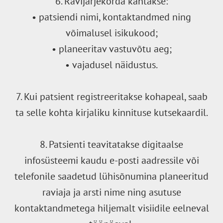
6. Ravijärjekorda kantakse:
• patsiendi nimi, kontaktandmed ning
võimalusel isikukood;
• planeeritav vastuvõtu aeg;
• vajadusel näidustus.
7. Kui patsient registreeritakse kohapeal, saab
ta selle kohta kirjaliku kinnituse kutsekaardil.
8. Patsienti teavitatakse digitaalse
infosüsteemi kaudu e-posti aadressile või
telefonile saadetud lühisõnumina planeeritud
raviaja ja arsti nime ning asutuse
kontaktandmetega hiljemalt visiidile eelneval