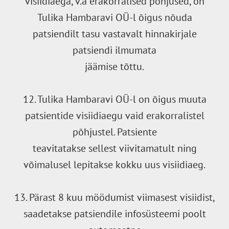
visiidiaega, v.a erakorralised põhjused, on
Tulika Hambaravi OÜ-l õigus nõuda
patsiendilt tasu vastavalt hinnakirjale
patsiendi ilmumata
jäämise tõttu.
12. Tulika Hambaravi OÜ-l on õigus muuta
patsientide visiidiaegu vaid erakorralistel
põhjustel. Patsiente
teavitatakse sellest viivitamatult ning
võimalusel lepitakse kokku uus visiidiaeg.
13. Pärast 8 kuu möödumist viimasest visiidist,
saadetakse patsiendile infosüsteemi poolt