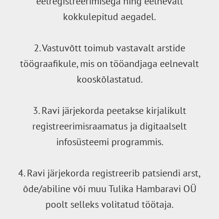
eelregistreerimisega ning eelnevalt
kokkulepitud aegadel.
2. Vastuvõtt toimub vastavalt arstide
töögraafikule, mis on tööandjaga eelnevalt
kooskõlastatud.
3. Ravi järjekorda peetakse kirjalikult
registreerimisraamatus ja digitaalselt
infosüsteemi programmis.
4. Ravi järjekorda registreerib patsiendi arst,
õde/abiline või muu Tulika Hambaravi OÜ
poolt selleks volitatud töötaja.