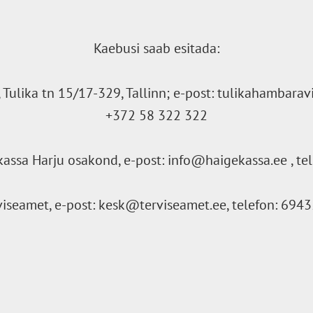
Kaebusi saab esitada:
Tulika tn 15/17-329, Tallinn; e-post: tulikahambara
+372 58 322 322
kassa Harju osakond, e-post: info@haigekassa.ee , te
viseamet, e-post: kesk@terviseamet.ee, telefon: 694