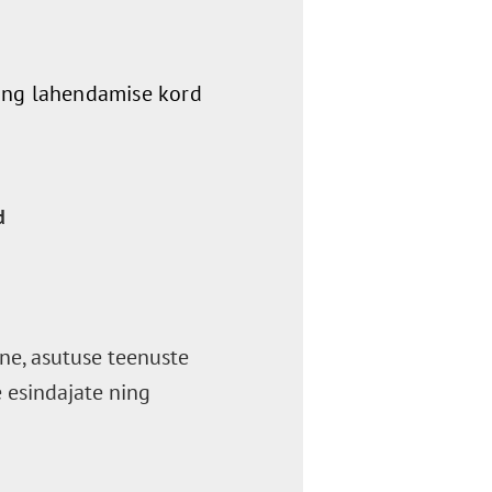
ning lahendamise kord
d
ne, asutuse teenuste
 esindajate ning