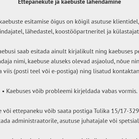
Ettepanekute ja kaebuste lahendamine
kaebuste esitamise õigus on kõigil asutuse klientidel
indajatel, lähedastel, koostööpartneritel ja külastajat
aebusi saab esitada ainult kirjalikult ning kaebuses
ndaja nimi, kaebuse aluseks olevad asjaolud, nõue ni
a viis (posti teel või e-postiga) ning lisatud kontakt
• Kaebuses võib probleemi kirjeldada vabas vormis.
e või ettepaneku võib saata postiga Tulika 15/17-329
ada administraatorile, asutuse juhatajale või spetsiali