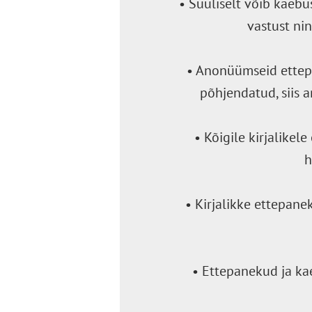
• Suuliselt võib kaebus
vastust ni
• Anonüümseid ettepa
põhjendatud, siis a
• Kõigile kirjalikel
h
• Kirjalikke ettepane
• Ettepanekud ja ka