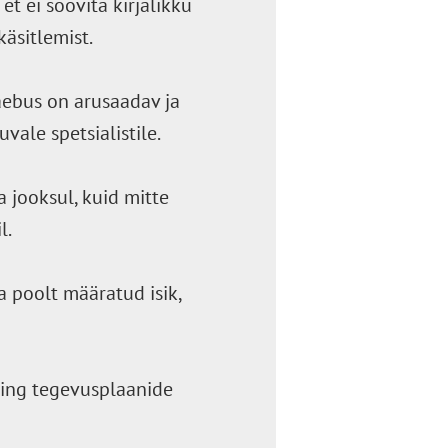
et ei soovita kirjalikku
äsitlemist.
aebus on arusaadav ja
vale spetsialistile.
a jooksul, kuid mitte
l.
a poolt määratud isik,
ning tegevusplaanide