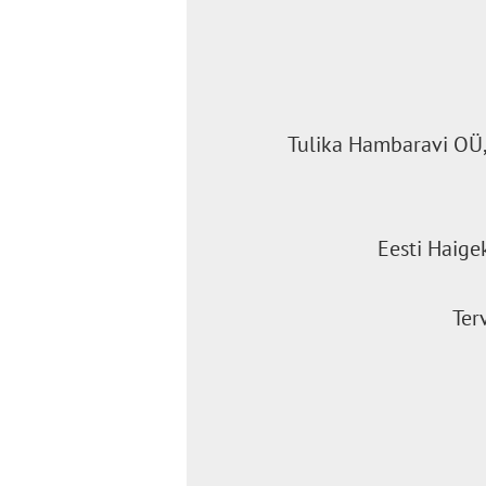
Tulika Hambaravi OÜ, 
Eesti Haige
Ter