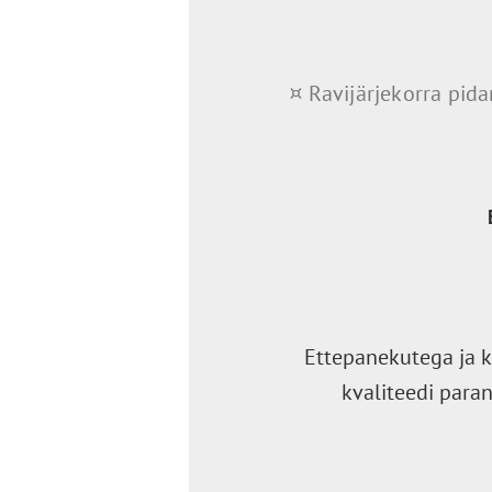
¤ Ravijärjekorra pid
Ettepanekutega ja k
kvaliteedi para