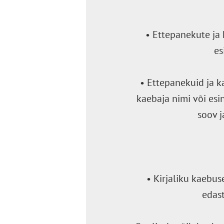
• Ettepanekute ja 
es
• Ettepanekuid ja k
kaebaja nimi või esi
soov j
• Kirjaliku kaebus
edast