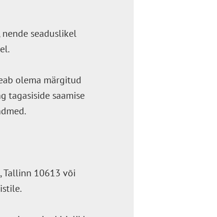
, nende seaduslikel
el.
 peab olema märgitud
ng tagasiside saamise
andmed.
, Tallinn 10613 või
stile.