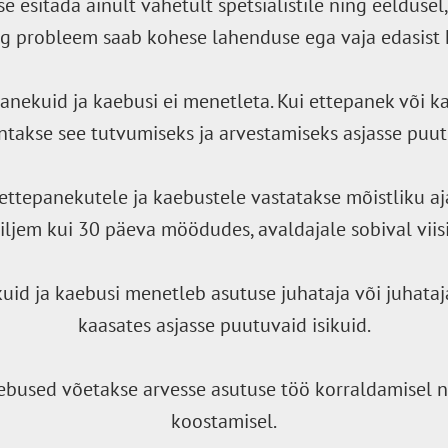
e esitada ainult vahetult spetsialistile ning eeldusel, 
ng probleem saab kohese lahenduse ega vaja edasist k
nekuid ja kaebusi ei menetleta. Kui ettepanek või k
ntakse see tutvumiseks ja arvestamiseks asjasse puutu
e ettepanekutele ja kaebustele vastatakse mõistliku aj
iljem kui 30 päeva möödudes, avaldajale sobival viisi
kuid ja kaebusi menetleb asutuse juhataja või juhataj
kaasates asjasse puutuvaid isikuid.
ebused võetakse arvesse asutuse töö korraldamisel 
koostamisel.