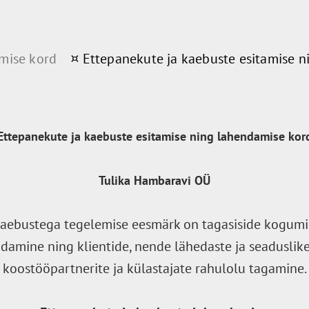
amise kord
¤ Ettepanekute ja kaebuste esitamise 
Ettepanekute ja kaebuste esitamise ning lahendamise kor
Tulika Hambaravi OÜ
aebustega tegelemise eesmärk on tagasiside kogumi
ndamine ning klientide, nende lähedaste ja seaduslike
koostööpartnerite ja külastajate rahulolu tagamine.